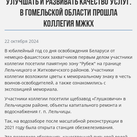
УЛУЧШАТЬ И РАЗВИВАТЬ КАЧЕСТВО УСЛУГ.
В ГОМЕЛЬСКОЙ ОБЛАСТИ ПРОШЛА
КОЛЛЕГИЯ МЖКХ
Информация о материале
22 октября 2024
В юбилейный год со дня освобождения Беларуси от
немецко-фашистских захватчиков первым делом участники
коллегии посетили памятную зону "Рубеж" на границе
Лельчицкого и Житковичского районов. Участники
коллегии возложили цветы к мемориальному знаку в честь
воинов-освободителей, а также ознакомились с
экспозицией мемориала.
Участники коллегии посетили щебзавод «Глушковичи» в
Лельчицком районе, объекты капитального ремонта и
водоснабжения г. п. Лельчицы.
Так, на водозаборе после масштабной реконструкции в
2021 году была открыта станция обезжелезивания.
Это позволило обеспечить качественной питьевой водой